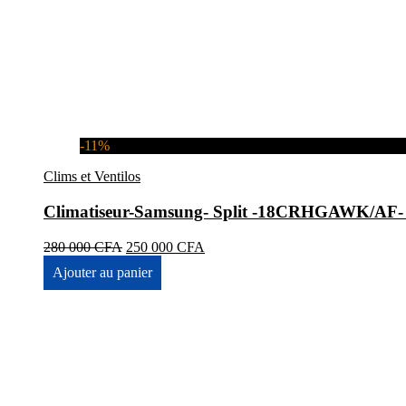
-11%
Clims et Ventilos
Climatiseur-Samsung- Split -18CRHGAWK/A
Le
Le
280 000
CFA
250 000
CFA
prix
prix
Ajouter au panier
initial
actuel
était :
est :
280
250
000 CFA.
000 CFA.