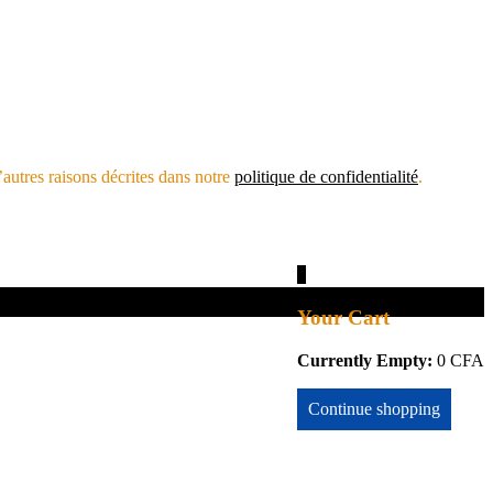
’autres raisons décrites dans notre
politique de confidentialité
.
0
Your Cart
Currently Empty:
0
CFA
Continue shopping