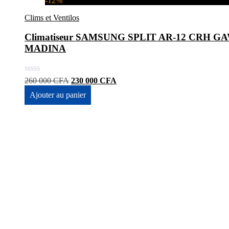
-12%
Clims et Ventilos
Climatiseur SAMSUNG SPLIT AR-12 CRH GAWK
MADINA
Le
Le
260 000
CFA
230 000
CFA
prix
prix
Ajouter au panier
initial
actuel
était :
est :
260
230
000 CFA.
000 CFA.