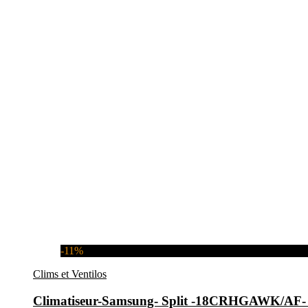
-11%
Clims et Ventilos
Climatiseur-Samsung- Split -18CRHGAWK/A