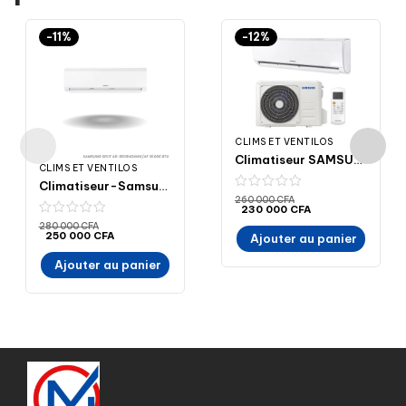
-11%
-12%
CLIMS ET VENTILOS
Climatiseur SAMSUNG SPLIT AR-12 CRH GAWK/AF 12.000 BTU 1.5 CV – Vente en ligne – Sénégal- Madina- Electroménager- ELECTROMENAGER-MADINA
CLIMS ET VENTILOS
Climatiseur-Samsung- Split -18CRHGAWK/AF- 18000BTU 2.5 CV R410 – prix au Sénégal- Madina-Electroménager-ELECTROMENAGER-MADINA
260 000
CFA
230 000
CFA
280 000
CFA
250 000
CFA
Ajouter au panier
Ajouter au panier