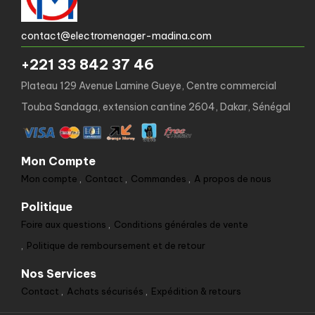
contact@electromenager-madina.com
+221 33 842 37 46
Plateau 129 Avenue Lamine Gueye, Centre commercial
Touba Sandaga, extension cantine 2604, Dakar, Sénégal
Mon Compte
Mon compte
Contact
Commandes
A propos de nous
Politique
Foire aux questions
Conditions générales de vente
Politique de remboursement et de retour
Nos Services
Contact
Achats sécurisés
Expédition & retours