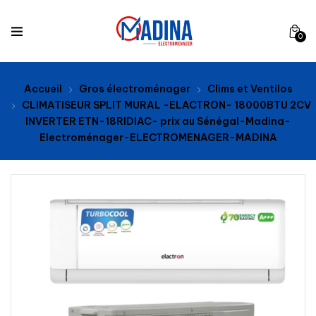
0
Accueil
Gros électroménager
Clims et Ventilos
CLIMATISEUR SPLIT MURAL -ELACTRON- 18000BTU 2CV
INVERTER ETN-18RIDIAC- prix au Sénégal-Madina-
Electroménager-ELECTROMENAGER-MADINA