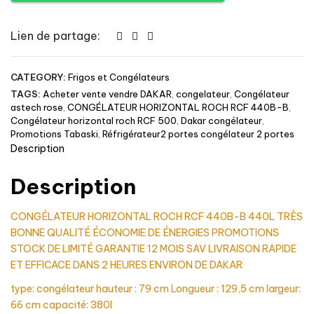
CONGÉLATEUR
ROCH
RCF440B-
Lien de partage:
B_MADINAELECTROMENAGER-
ELECTROMENAGER
CATEGORY:
Frigos et Congélateurs
MADINA
TAGS:
Acheter vente vendre DAKAR
,
congelateur
,
Congélateur
astech rose
,
CONGÉLATEUR HORIZONTAL ROCH RCF 440B-B
,
Congélateur horizontal roch RCF 500
,
Dakar congélateur
,
Promotions Tabaski
,
Réfrigérateur2 portes congélateur 2 portes
Description
Description
CONGÉLATEUR HORIZONTAL ROCH RCF 440B-B 440L TRÈS
BONNE QUALITÉ ÉCONOMIE DE ÉNERGIES PROMOTIONS
STOCK DE LIMITÉ GARANTIE 12 MOIS SAV LIVRAISON RAPIDE
ET EFFICACE DANS 2 HEURES ENVIRON DE DAKAR
type: congélateur hauteur : 79 cm Longueur : 129,5 cm largeur:
66 cm capacité: 380l