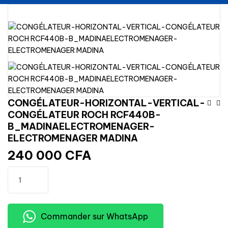
Na
CONGÉLATEUR-HORIZONTAL-VERTICAL-
CONGÉLATEUR ROCH RCF440B-
De
B_MADINAELECTROMENAGER-
ELECTROMENAGER MADINA
L’
240 000
CFA
quantité
Ajouter au panier
de
CONGÉLATEUR-
HORIZONTAL-
Commander sur WhatsApp
VERTICAL-