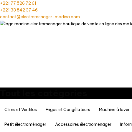
+221 77 526 72 61
+221 33 842 37 46
contact@electromenager-madina.com
Tout les catégories
Clims et Ventilos
Frigos et Congélateurs
Machine à laver
Petit électroménager
Accessoires électroménager
Infor