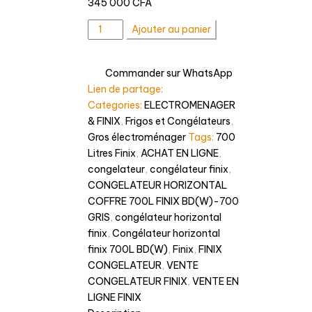
Navigation
345 000
CFA
quantité
de
Ajouter au panier
de
l’article
CONGELATEUR
Commander sur WhatsApp
&
Lien de partage:
Réfrigérateur
Categories:
ELECTROMENAGER
HORIZONTAL
& FINIX
,
Frigos et Congélateurs
,
COFFRE
Gros électroménager
Tags:
700
700L
Litres Finix
,
ACHAT EN LIGNE
,
FINIX
congelateur
,
congélateur finix
,
BD(W)-700-
CONGELATEUR HORIZONTAL
Vente
COFFRE 700L FINIX BD(W)-700
en
GRIS
,
congélateur horizontal
ligne
finix
,
Congélateur horizontal
GRIS
finix 700L BD(W)
,
Finix
,
FINIX
165X77X86-
CONGELATEUR
,
VENTE
Madina-
CONGELATEUR FINIX
,
VENTE EN
Electroménager-
LIGNE FINIX
ELECTROMENAGER-