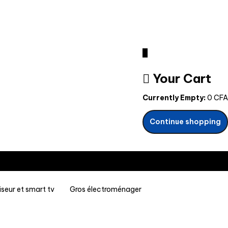
0
Your Cart
Currently Empty:
0
CFA
Continue shopping
iseur et smart tv
Gros électroménager