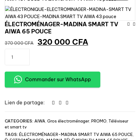
Na
ÉLECTROMÉNAGER-MADINA SMART TV
AIWA 65 POUCE
De
Le
Le
320 000
CFA
370 000
CFA
prix
prix
L’
quantité
initial
actuel
Ajouter au panier
de
était :
est :
ÉLECTROMÉNAGER-
370
320
MADINA
000 CFA.
000 CFA.
Commander sur WhatsApp
SMART
TV
AIWA
65
Lien de partage:
POUCE
CATEGORIES:
AIWA
,
Gros électroménager
,
PROMO
,
Téléviseur
et smart tv
TAGS:
ÉLECTROMÉNAGER-MADINA SMART TV AIWA 65 POUCE
,