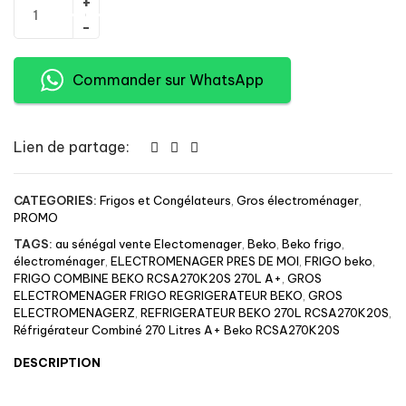
Ajouter au panier
Commander sur WhatsApp
Lien de partage:
CATEGORIES:
Frigos et Congélateurs
,
Gros électroménager
,
PROMO
TAGS:
au sénégal vente Electomenager
,
Beko
,
Beko frigo
,
électroménager
,
ELECTROMENAGER PRES DE MOI
,
FRIGO beko
,
FRIGO COMBINE BEKO RCSA270K20S 270L A+
,
GROS
ELECTROMENAGER FRIGO REGRIGERATEUR BEKO
,
GROS
ELECTROMENAGERZ
,
REFRIGERATEUR BEKO 270L RCSA270K20S
,
Réfrigérateur Combiné 270 Litres A+ Beko RCSA270K20S
DESCRIPTION