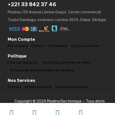
+221 33 842 37 46
Plateau 129 Avenue Lamine Gueye, Centre commercial
Touba Sandaga, extension cantine 2604, Dakar, Sénégal
Mon Compte
Mon compte
Contact
Commandes
A propos de nous
Politique
Foire aux questions
Conditions générales de vente
Politique de remboursement et de retour
Nos Services
Contact
Achats sécurisés
Expédition & retours
Copyright © 2024 Madina Electronique – Tous droits
réservés.