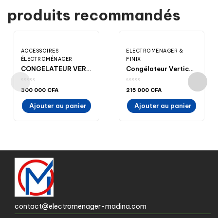
produits recommandés
ACCESSOIRES
ELECTROMENAGER &
ÉLECTROMÉNAGER
FINIX
CONGELATEUR VERTICAL 332L FINIX GT/N332 7 TIROIRS GRIS 595X600X1750 – prix moins cher- Madina- Electroménager- ELECTROMENAGER-MADINA
Congélateur Vertical 251Litres FINIX GT-251 à 6 tiroirs – 54x59x145- MADINA-ELECTROMENAGER – électroménager- madina Achat en ligne
300 000
CFA
215 000
CFA
Ajouter au panier
Ajouter au panier
contact@electromenager-madina.com