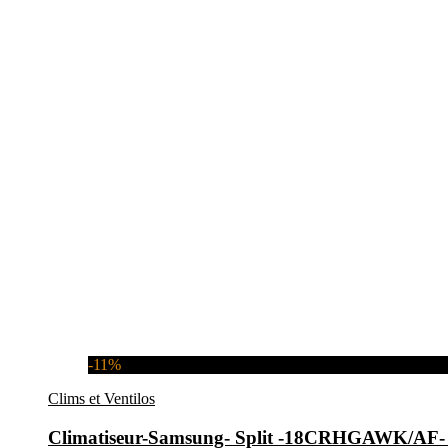
-11%
Clims et Ventilos
Climatiseur-Samsung- Split -18CRHGAWK/A