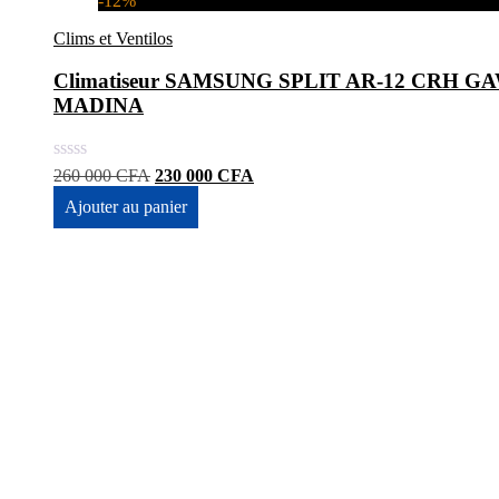
-12%
Clims et Ventilos
Climatiseur SAMSUNG SPLIT AR-12 CRH GAWK
MADINA
Le
Le
260 000
CFA
230 000
CFA
prix
prix
Ajouter au panier
initial
actuel
était :
est :
260
230
000 CFA.
000 CFA.