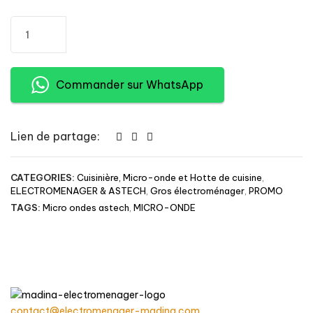
quantité
Ajouter au panier
de
MICRO
ONDES
Commander sur WhatsApp
ASTECH
30
LITRES
AVEC
Lien de partage:
GRILLE-
MADINA
CATEGORIES:
Cuisinière, Micro-onde et Hotte de cuisine
,
ELECTROMENAGER,Mdina
ELECTROMENAGER & ASTECH
,
Gros électroménager
,
PROMO
Electrominager,dak,
TAGS:
Micro ondes astech
,
MICRO-ONDE
ASTECGH,BEKO,
FINIX
contact@electromenager-madina.com