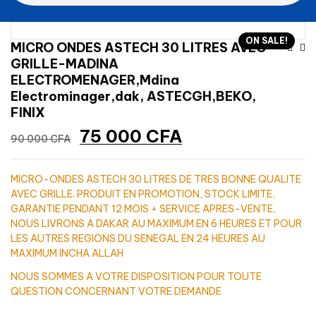
ON SALE!
Na
MICRO ONDES ASTECH 30 LITRES AVEC
GRILLE-MADINA
De
ELECTROMENAGER,Mdina
Electrominager,dak, ASTECGH,BEKO,
L’
FINIX
Le
Le
75 000
CFA
90 000
CFA
prix
prix
initial
actuel
MICRO-ONDES ASTECH 30 LITRES DE TRES BONNE QUALITE
était :
est :
AVEC GRILLE. PRODUIT EN PROMOTION, STOCK LIMITE,
90
75
GARANTIE PENDANT 12 MOIS + SERVICE APRES-VENTE,
000 CFA.
000 CFA.
NOUS LIVRONS A DAKAR AU MAXIMUM EN 6 HEURES ET POUR
LES AUTRES REGIONS DU SENEGAL EN 24 HEURES AU
MAXIMUM INCHA ALLAH
NOUS SOMMES A VOTRE DISPOSITION POUR TOUTE
QUESTION CONCERNANT VOTRE DEMANDE