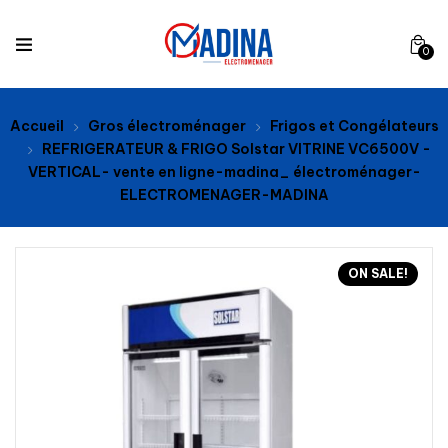
0
Accueil
Gros électroménager
Frigos et Congélateurs
REFRIGERATEUR & FRIGO Solstar VITRINE VC6500V -
VERTICAL- vente en ligne-madina_ électroménager-
ELECTROMENAGER-MADINA
ON SALE!