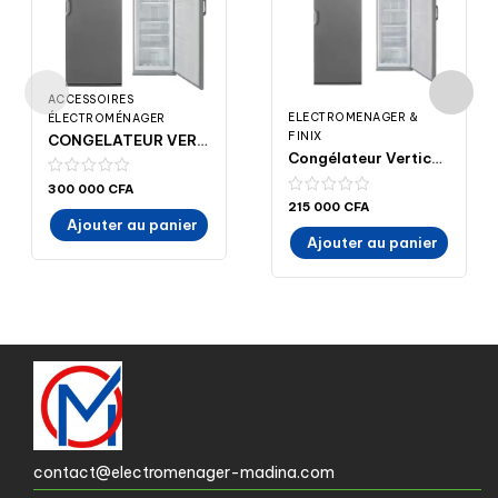
ACCESSOIRES
ELECTROMENAGER &
ÉLECTROMÉNAGER
FINIX
CONGELATEUR VERTICAL 332L FINIX GT/N332 7 TIROIRS GRIS 595X600X1750 – prix moins cher- Madina- Electroménager- ELECTROMENAGER-MADINA
Congélateur Vertical 251Litres FINIX GT-251 à 6 tiroirs – 54x59x145- MADINA-ELECTROMENAGER – électroménager- madina Achat en ligne
300 000
CFA
215 000
CFA
Ajouter au panier
Ajouter au panier
contact@electromenager-madina.com