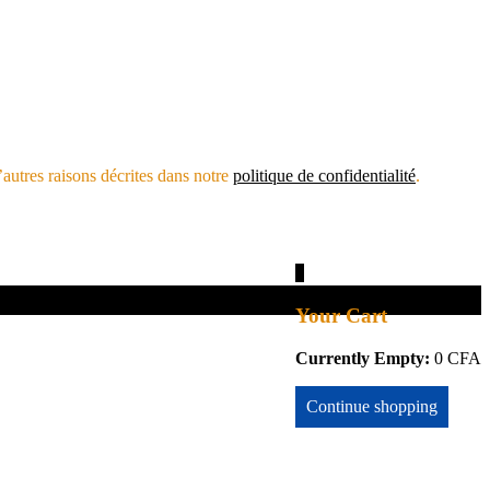
’autres raisons décrites dans notre
politique de confidentialité
.
0
Your Cart
Currently Empty:
0
CFA
Continue shopping