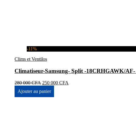
-11%
Clims et Ventilos
Climatiseur-Samsung- Split -18CRHGAWK/A
Le
Le
280 000
CFA
250 000
CFA
prix
prix
Ajouter au panier
initial
actuel
était :
est :
280
250
000 CFA.
000 CFA.