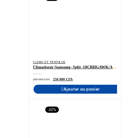
CLIMS ET VENTILOS
Climatiseur-Samsung- Split -18CRHGAWK/AF- 18000BTU 2.5 CV R410 – prix au Sénégal- Madina-Electroménager-ELECTROMENAGER-MADINA
Le
Le
250 000
CFA
280 000
CFA
prix
prix
initial
actuel
Ajouter au panier
était :
est :
280
250
000 CFA.
000 CFA.
-12%