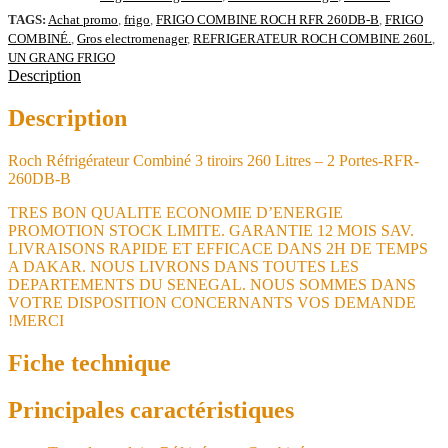
260DB-
TAGS:
Achat promo
,
frigo
,
FRIGO COMBINE ROCH RFR 260DB-B
,
FRIGO
B
COMBINÉ.
,
Gros electromenager
,
REFRIGERATEUR ROCH COMBINE 260L
,
-
UN GRANG FRIGO
ELECTROMENAGER-
Description
MADINA-
MADINA-
Description
ELECTROMENAGER
Roch Réfrigérateur Combiné 3 tiroirs 260 Litres – 2 Portes-RFR-
260DB-B
TRES BON QUALITE ECONOMIE D’ENERGIE
PROMOTION STOCK LIMITE. GARANTIE 12 MOIS SAV.
LIVRAISONS RAPIDE ET EFFICACE DANS 2H DE TEMPS
A DAKAR. NOUS LIVRONS DANS TOUTES LES
DEPARTEMENTS DU SENEGAL. NOUS SOMMES DANS
VOTRE DISPOSITION CONCERNANTS VOS DEMANDE
!MERCI
Fiche technique
Principales caractéristiques