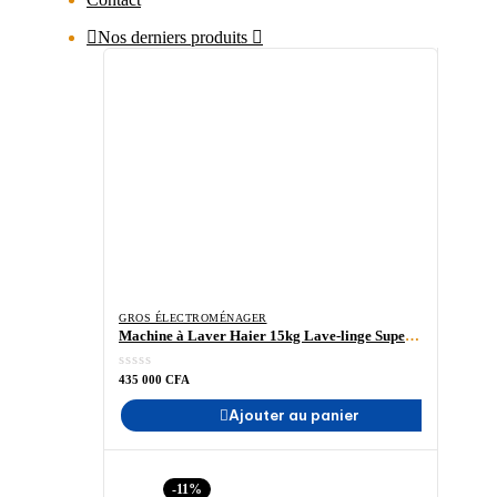
Nos derniers produits
GROS ÉLECTROMÉNAGER
Machine à Laver Haier 15kg Lave-linge SuperDrum Series 7 HW150-BP14986ES8- plus Achat en ligne – Madina- Electroménager-ELECTOMENAGER
435 000
CFA
Ajouter au panier
-11%