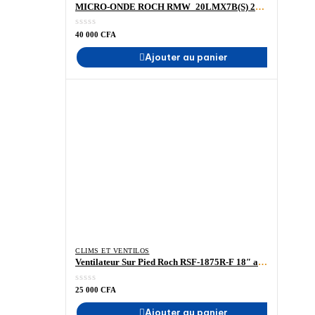
MICRO-ONDE ROCH RMW_20LMX7B(S) 20 LITRES-MADINA ELECTROMENAGER-ELECTROMENAGER MADINA
40 000
CFA
Ajouter au panier
CLIMS ET VENTILOS
Ventilateur Sur Pied Roch RSF-1875R-F 18″ avec Télécommande – Madina-Electroménager-ELECTROMENAGER-MADINA
25 000
CFA
Ajouter au panier