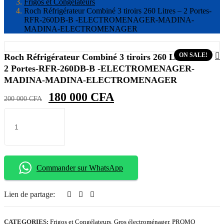
Frigos et Congélateurs
Roch Réfrigérateur Combiné 3 tiroirs 260 Litres – 2 Portes-
RFR-260DB-B -ELECTROMENAGER-MADINA-
MADINA-ELECTROMENAGER
Nav
ON SALE!
Roch Réfrigérateur Combiné 3 tiroirs 260 Litres –
2 Portes-RFR-260DB-B -ELECTROMENAGER-
De
MADINA-MADINA-ELECTROMENAGER
L’a
Le
Le
180 000
CFA
200 000
CFA
prix
prix
quantité
initial
actuel
Ajouter au panier
de
Roch
était :
est :
Réfrigérateur
200
180
Combiné
000 CFA.
000 CFA.
3
tiroirs
Commander sur WhatsApp
260
Litres
-
Lien de partage:
2
Portes-
RFR-
CATEGORIES:
Frigos et Congélateurs
,
Gros électroménager
,
PROMO