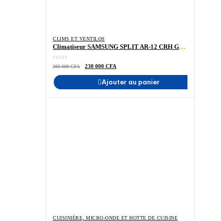
CLIMS ET VENTILOS
Climatiseur SAMSUNG SPLIT AR-12 CRH GAWK/AF 12.000 BTU 1.5 CV – Vente en ligne – Sénégal- Madina- Electroménager- ELECTROMENAGER-MADINA
Le
Le
230 000
CFA
260 000
CFA
prix
prix
initial
actuel
Ajouter au panier
était :
est :
260
230
000 CFA.
000 CFA.
CUISINIÈRE, MICRO-ONDE ET HOTTE DE CUISINE