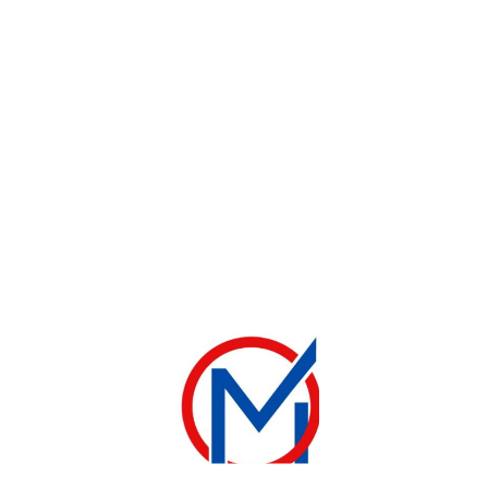
Commander sur WhatsApp
Lien de partage:
CATEGORIES:
Smart TV ET TELEVISEUR
,
Téléviseur et smart tv
TAGS:
9000BTU 1.25 CV
,
Elactron SMART TV
,
elactron télévision
,
Electromenager astech
,
electromenager gros DAKAR
,
Electromenager réfrigérateur Samsung
,
Electromenager Sénégal
,
Réfrigérateur astech
,
Réfrigérateur electromenager
,
Réfrigérateur.
Combiné. Astech
,
Sénégal electromenager
,
SMART TV ELACTRON
,
Smart tv samsung
,
télévision Dk
,
télévision elactron
DESCRIPTION