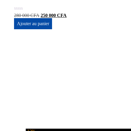
Le
Le
280 000
CFA
250 000
CFA
prix
prix
Ajouter au panier
initial
actuel
était :
est :
280
250
000 CFA.
000 CFA.