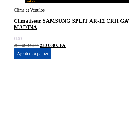
-12%
Clims et Ventilos
Climatiseur SAMSUNG SPLIT AR-12 CRH GAWK
MADINA
Le
Le
260 000
CFA
230 000
CFA
prix
prix
Ajouter au panier
initial
actuel
était :
est :
260
230
000 CFA.
000 CFA.