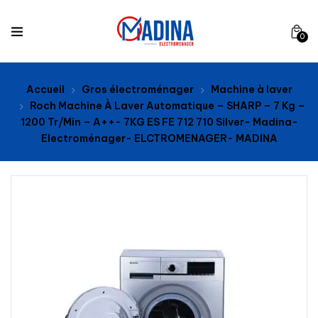
0
Accueil
Gros électroménager
Machine à laver
Roch Machine À Laver Automatique – SHARP – 7 Kg –
1200 Tr/Min – A++- 7KG ES FE 712 710 Silver- Madina-
Electroménager- ELCTROMENAGER- MADINA