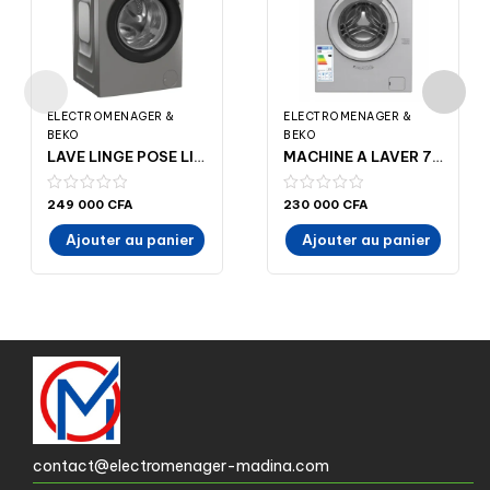
ELECTROMENAGER &
ELECTROMENAGER &
BEKO
BEKO
LAVE LINGE POSE LIBRE- 9 KG- 1400TR/MIN BEKOWTV914TNXG- VENTE – Madina-Electroménager
MACHINE A LAVER 7 KG A+++ INVERTEUR SILVER BEKOWCC7611BSS- Lave linge- MADINA-ELECTROMENAGER
249 000
CFA
230 000
CFA
Ajouter au panier
Ajouter au panier
contact@electromenager-madina.com