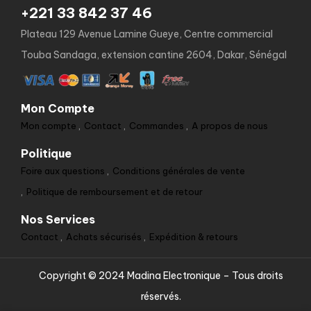
+221 33 842 37 46
Plateau 129 Avenue Lamine Gueye, Centre commercial
Touba Sandaga, extension cantine 2604, Dakar, Sénégal
Mon Compte
Mon compte
Contact
Commandes
A propos de nous
Politique
Foire aux questions
Conditions générales de vente
Politique de remboursement et de retour
Nos Services
Contact
Achats sécurisés
Expédition & retours
Copyright © 2024 Madina Electronique – Tous droits
réservés.