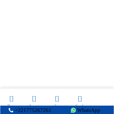
contact@electromenager-madina.com
+221 33 842 37 46
Plateau 129 Avenue Lamine Gueye, Centre commercial Touba Sandaga,
extension cantine 2604, Dakar, Sénégal
Mon Compte
Mon compte
Contact
Commandes
A propos de nous
Politique
Foire aux questions
Conditions générales de vente
Politique de remboursement et de retour
Nos Services
Contact
Achats sécurisés
Expédition & retours
Copyright © 2024 Madina Electronique – Tous droits réservés.
Home
Account
Cart
Search
+221775267261
WhatsApp
X