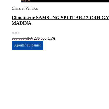
-12%
Clims et Ventilos
Climatiseur SAMSUNG SPLIT AR-12 CRH GAWK
MADINA
Le
Le
260 000
CFA
230 000
CFA
prix
prix
Ajouter au panier
initial
actuel
était :
est :
260
230
000 CFA.
000 CFA.