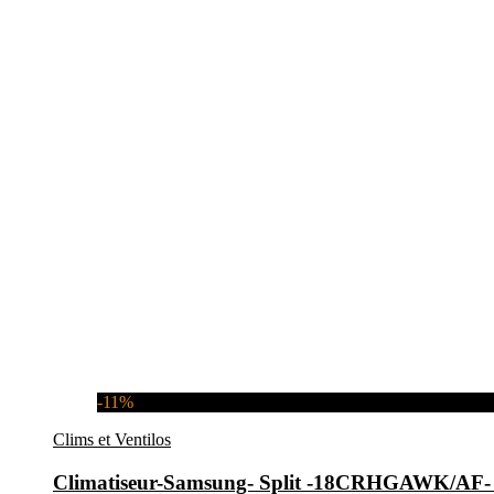
-11%
Clims et Ventilos
Climatiseur-Samsung- Split -18CRHGAWK/A