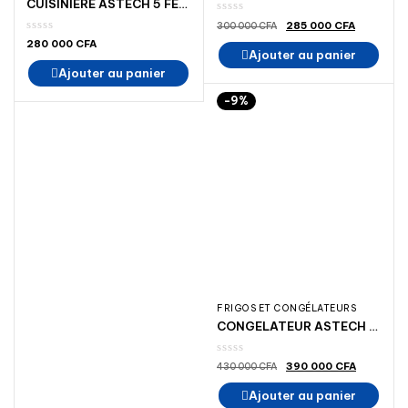
CUISINIÈRE ASTECH 5 FEUX INOX
Le
Le
285 000
CFA
300 000
CFA
prix
prix
280 000
CFA
initial
actuel
Ajouter au panier
était :
est :
300
285
Ajouter au panier
000 CFA.
000 CFA
-9%
FRIGOS ET CONGÉLATEURS
CONGELATEUR ASTECH CH 700S
Le
Le
390 000
CFA
430 000
CFA
prix
prix
initial
actuel
Ajouter au panier
était :
est :
430
390