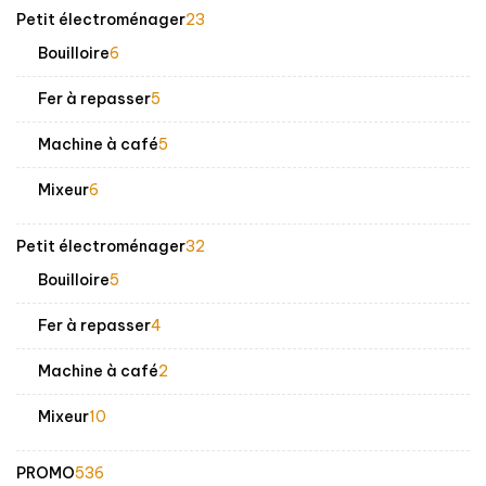
23
Petit électroménager
23
produits
6
Bouilloire
6
produits
5
Fer à repasser
5
produits
5
Machine à café
5
produits
6
Mixeur
6
produits
32
Petit électroménager
32
produits
5
Bouilloire
5
produits
4
Fer à repasser
4
produits
2
Machine à café
2
produits
10
Mixeur
10
produits
536
PROMO
536