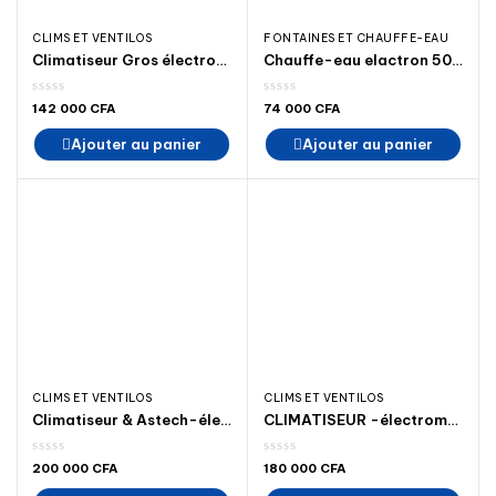
CLIMS ET VENTILOS
FONTAINES ET CHAUFFE-EAU
Climatiseur Gros électroménager roch 9000BTU1 CV R410 madina électroménager SPLIT climatiseur a Dakar
Chauffe-eau elactron 50 litres-madina électrique ‐madina électroménager chute de de à eaux
142 000
CFA
74 000
CFA
Ajouter au panier
Ajouter au panier
CLIMS ET VENTILOS
CLIMS ET VENTILOS
Climatiseur & Astech-électroménager-madina-climatiseur
CLIMATISEUR -électroménager SPLIT CLIMATISEUR SHARP 12000BTU 1.5 CV R410
200 000
CFA
180 000
CFA