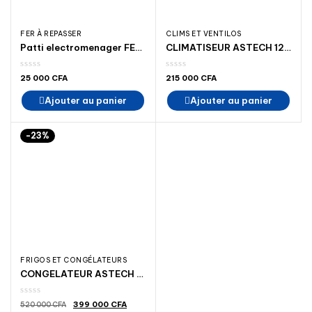
FER À REPASSER
CLIMS ET VENTILOS
Patti electromenager FER À REPASSER PHILIPS
CLIMATISEUR ASTECH 12 000 BTU 1.5 CV
25 000
CFA
215 000
CFA
Ajouter au panier
Ajouter au panier
-23%
FRIGOS ET CONGÉLATEURS
CONGELATEUR ASTECH CH 800GM MADINA-ELACTROMENAGER,ASTECH,BAR,FRIGO,BAKO,FINIX,ROCH,SOLISTAR,HISENSE,HIER
Le
Le
399 000
CFA
520 000
CFA
prix
prix