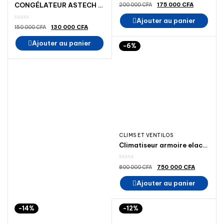
Le
Le
175 000
CFA
CONGÉLATEUR ASTECH CH 195G
200 000
CFA
prix
prix
initial
actuel
Ajouter au panier
était :
est :
200
175
Le
Le
130 000
CFA
150 000
CFA
000 CFA.
000 CFA.
prix
prix
initial
actuel
Ajouter au panier
était :
est :
-6%
150
130
000 CFA.
000 CFA.
CLIMS ET VENTILOS
Climatiseur armoire elactron 24000BTU 3 CV
Le
Le
750 000
CFA
800 000
CFA
prix
prix
initial
actuel
Ajouter au panier
était :
est :
800
750
000 CFA.
000 CFA
-14%
-12%