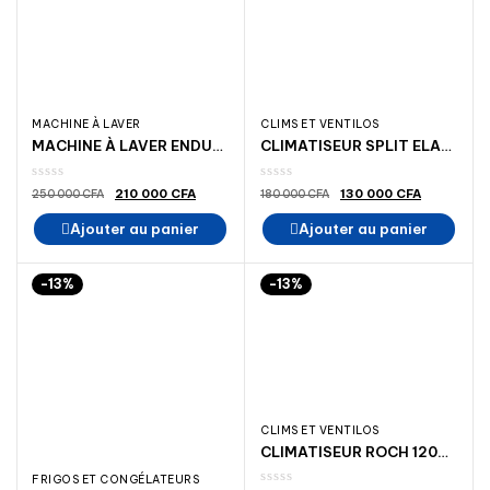
MACHINE À LAVER
CLIMS ET VENTILOS
MACHINE À LAVER ENDURO 8 KG A+++
CLIMATISEUR SPLIT ELACTRON 9000BTU 1 25 CV A++
Le
Le
Le
Le
210 000
CFA
130 000
CFA
250 000
CFA
180 000
CFA
prix
prix
prix
prix
initial
actuel
initial
actuel
Ajouter au panier
Ajouter au panier
était :
est :
était :
est :
250
210
180
130
000 CFA.
000 CFA.
000 CFA.
000 CFA.
-13%
-13%
CLIMS ET VENTILOS
CLIMATISEUR ROCH 12000BTU 1.5 CV R410
FRIGOS ET CONGÉLATEURS