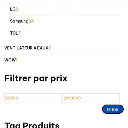
produits
2
LG
2
produits
34
Samsung
34
produits
7
TCL
7
produits
2
VENTILATEUR A EAUX
2
produits
1
WOW
1
produit
Filtrer par prix
Prix
Prix
min
max
Filtrer
Tag Produits