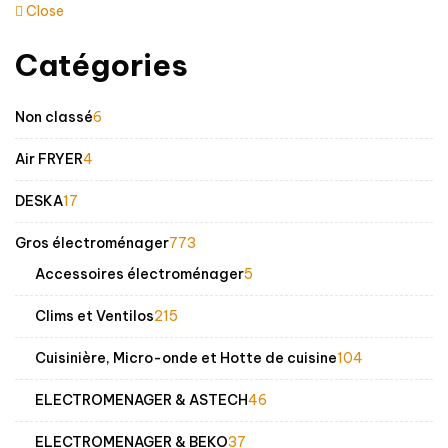
Close
Catégories
6
Non classé
6
produits
4
Air FRYER
4
produits
17
DESKA
17
produits
773
Gros électroménager
773
produits
5
Accessoires électroménager
5
produits
215
Clims et Ventilos
215
produits
104
Cuisinière, Micro-onde et Hotte de cuisine
104
produits
46
ELECTROMENAGER & ASTECH
46
produits
37
ELECTROMENAGER & BEKO
37