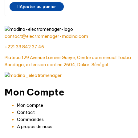
initial
actuel
Ajouter au panier
était :
est :
520
399
000 CFA.
000 CFA.
contact@electromenager-madina.com
+221 33 842 37 46
Plateau 129 Avenue Lamine Gueye, Centre commercial Touba
Sandaga, extension cantine 2604, Dakar, Sénégal
Mon Compte
Mon compte
Contact
Commandes
A propos de nous