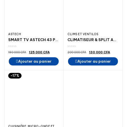
ASTECH
CLIMS ET VENTILOS
SMART TV ASTECH 43 POUCES MADINA ELECTROMENAGER
CLIMATISEUR & SPLIT ASTECH 9000BTU 1 25 CV IV
Le
Le
Le
Le
125 000
CFA
130 000
CFA
190 000
CFA
200 000
CFA
prix
prix
prix
prix
initial
actuel
initial
actuel
Ajouter au panier
Ajouter au panier
était :
est :
était :
est :
190
125
200
130
000 CFA.
000 CFA.
000 CFA.
000 CFA.
-17%
CUISINIÈRE, MICRO-ONDE ET