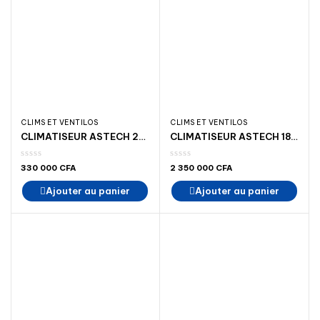
CLIMS ET VENTILOS
CLIMS ET VENTILOS
CLIMATISEUR ASTECH 24 000 BTU 3 CV INVERTER
CLIMATISEUR ASTECH 18 000 BTU 2 CV R410
330 000
CFA
2 350 000
CFA
Ajouter au panier
Ajouter au panier