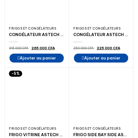
FRIGOS ET CONGÉLATEURS
FRIGOS ET CONGÉLATEURS
CONGÉLATEUR ASTECH 500LIT A+
CONGÉLATEUR ASTECH CH 400S A+
Le
Le
Le
Le
265 000
CFA
225 000
CFA
315 000
CFA
250 000
CFA
prix
prix
prix
prix
initial
actuel
initial
actuel
Ajouter au panier
Ajouter au panier
était :
est :
était :
est :
315
265
250
225
000 CFA.
000 CFA.
000 CFA.
000 CFA
-5%
FRIGOS ET CONGÉLATEURS
FRIGOS ET CONGÉLATEURS
FRIGO VITRINE ASTECH FV 380V GRANDE MODÈLE
FRIGO SIDE BAY SIDE ASTECH 590 LITRES A+