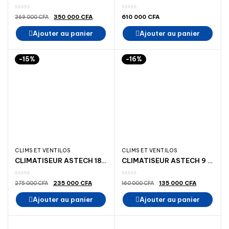
Le
Le
350 000
CFA
610 000
CFA
369 000
CFA
prix
prix
initial
actuel
Ajouter au panier
Ajouter au panier
était :
est :
369
350
000 CFA.
000 CFA.
-15%
-16%
CLIMS ET VENTILOS
CLIMS ET VENTILOS
CLIMATISEUR ASTECH 18 000 BTU 2,5 CVR410 A++ MADINA ELECTROMENAGER DAKAR
CLIMATISEUR ASTECH 9 000 BTU 1 CV SPLT ASTECH Madina Electromenar
Le
Le
Le
Le
235 000
CFA
135 000
CFA
275 000
CFA
160 000
CFA
prix
prix
prix
prix
initial
actuel
initial
actuel
Ajouter au panier
Ajouter au panier
était :
est :
était :
est :
275
235
160
135
000 CFA.
000 CFA.
000 CFA.
000 CFA.