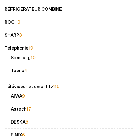
produits
1
RÉFRIGÉRATEUR COMBINE
1
produit
3
ROCH
3
produits
3
SHARP
3
produits
19
Téléphonie
19
produits
10
Samsung
10
produits
4
Tecno
4
produits
115
Téléviseur et smart tv
115
produits
9
AIWA
9
produits
17
Astech
17
produits
5
DESKA
5
produits
6
FINIX
6