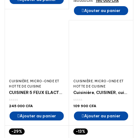
Le
Le
160 000
CFA
180 000
CFA
145
130
prix
prix
000 CFA.
000 CFA.
initial
actuel
Ajouter au panier
était :
est :
180
160
000 CFA.
000 CFA.
CUISINIÈRE, MICRO-ONDE ET
CUISINIÈRE, MICRO-ONDE ET
HOTTE DE CUISINE
HOTTE DE CUISINE
CUISINER 5 FEUX ELACTRON EL-60/90 INOX FULL OPINION 90X60 CM CUISINIÈRE _MADINA ÉLECTROMÉNAGER/CATEGORIE-PRODUIT CUISINIÈRE, / VENDEUR MOINS CHER ACHAT CUISINIÈRE-MADINA ÉLECTROMÉNAGER
Cuisinière, CUISINER, cuisson, cuisiner elactron 4 feux el57-57 semis inox _madinaelectromenager-electromenager madina =madina electromenager _appareil électroménager
245 000
CFA
109 900
CFA
Ajouter au panier
Ajouter au panier
-29%
-13%