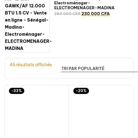
Electroménager-
ELECTROMENAGER-MADINA
Le
Le
230 000
CFA
260 000
CFA
prix
prix
initial
actuel
était :
est :
260
230
000 CFA.
000 CFA.
Trié
46 résultats affichés
par
popularité
-33%
-20%