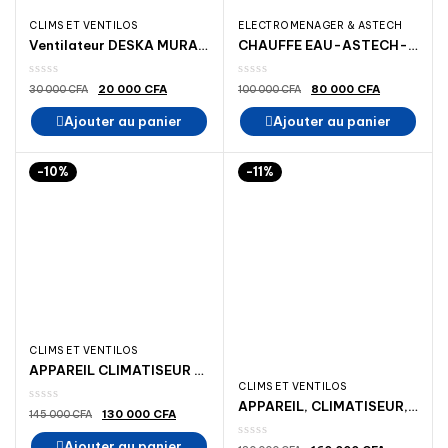
CLIMS ET VENTILOS
ELECTROMENAGER & ASTECH
Ventilateur DESKA MURAL AVEC TÉLÉCOMMAND
CHAUFFE EAU-ASTECH-36LITRES ELECTRIQUE-SANS RESERVOIR-WHI-36L2-PS-ELECTROMENAGER-MADINA-MADINA-ELECTROMENAGER
Le
Le
Le
Le
20 000
CFA
80 000
CFA
30 000
CFA
100 000
CFA
prix
prix
prix
prix
initial
actuel
initial
actuel
Ajouter au panier
Ajouter au panier
était :
est :
était :
est :
30
20
100
80
000 CFA.
000 CFA.
000 CFA.
000 CFA.
-10%
-11%
CLIMS ET VENTILOS
APPAREIL CLIMATISEUR ELACTRON EL 9000BTU 1.25 CV R410 A ++PRIX 130 000 MILLE _MADINA ÉLECTROMÉNAGER, SPLIT ÉLECTROMÉNAGER MADINA
CLIMS ET VENTILOS
APPAREIL, CLIMATISEUR, SPLIT, CLIM, FINIX 9000BTU 1.25 CV R410 INVERTER _MADINA ÉLECTROMÉNAGER, ELECTROMENAGER MADINA DAKAR, SÉNÉGAL
Le
Le
130 000
CFA
145 000
CFA
prix
prix
initial
actuel
Ajouter au panier
était :
est :