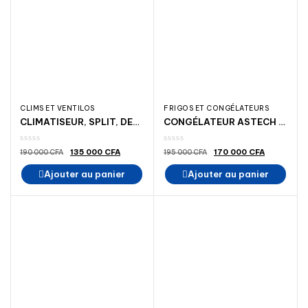
CLIMS ET VENTILOS
FRIGOS ET CONGÉLATEURS
CLIMATISEUR, SPLIT, DESKA 12000BTU 1.5 CV R410,12FV3_DE,GROS ELECTROMENAGER _MADINA ÉLECTROMÉNAGER
CONGÉLATEUR ASTECH CH 300IG A+ELECTROMENAGER MADINA, RÉFRIGÉRATEUR CO CONGÉLATEUR
Le
Le
Le
Le
135 000
CFA
170 000
CFA
190 000
CFA
195 000
CFA
prix
prix
prix
prix
initial
actuel
initial
actuel
Ajouter au panier
Ajouter au panier
était :
est :
était :
est :
190
135
195
170
000 CFA.
000 CFA.
000 CFA.
000 CFA.