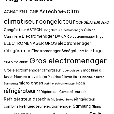
clim
Astech
ACHAT EN LIGNE
Beko
climatiseur
congelateur
CONGÉLATEUR BEKO
Congélateur ASTECH
Cuisine
Congélateur electromenager
Electromenager DAKAR
Cuisiniere
electromenager frigo
electromenager
ELECTROMENAGER GROS
réfrigérateur
frigo
Electromenager Sénégal
four
Finix
Gros electromenager
FRIGO COMBINÉ.
machine à
Gros electromenager climatiseur
lave-vaisselle
laver
Machine à laver beko
Machine à laver finix
Machine à laver
micro ondes
Roch
Samsung
patti electromenager
réfrigérateur
Réfrigérateur. Combiné. Astech
Réfrigérateur astech
réfrigérateur
Réfrigérateur beko
Samsung
Réfrigérateur electromenager
combiné
Sharp
Split