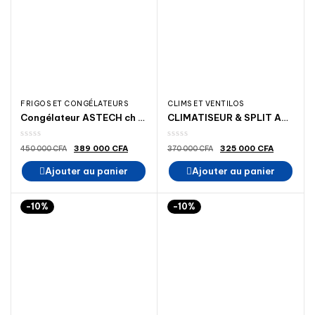
FRIGOS ET CONGÉLATEURS
CLIMS ET VENTILOS
Congélateur ASTECH ch 800GM
CLIMATISEUR & SPLIT ASTECH 24000BTU 3 CV A++
Le
Le
Le
Le
389 000
CFA
325 000
CFA
450 000
CFA
370 000
CFA
prix
prix
prix
prix
initial
actuel
initial
actuel
Ajouter au panier
Ajouter au panier
était :
est :
était :
est :
450
389
370
325
000 CFA.
000 CFA.
000 CFA.
000 CFA
-10%
-10%