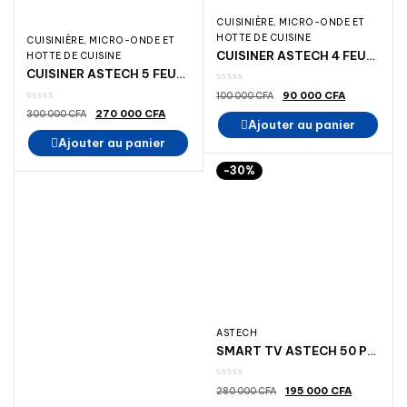
CUISINIÈRE, MICRO-ONDE ET
HOTTE DE CUISINE
CUISINIÈRE, MICRO-ONDE ET
CUISINER ASTECH 4 FEUX 50/50 AVEC GRILLE
HOTTE DE CUISINE
CUISINER ASTECH 5 FEUX 90/60 CM
Le
Le
90 000
CFA
100 000
CFA
prix
prix
Le
Le
270 000
CFA
initial
actuel
300 000
CFA
prix
prix
Ajouter au panier
était :
est :
initial
actuel
100
90
Ajouter au panier
était :
est :
000 CFA.
000 CFA.
300
270
000 CFA.
000 CFA.
-30%
ASTECH
SMART TV ASTECH 50 POUCES 4K MADINA ELECTROMENAGER
Le
Le
195 000
CFA
280 000
CFA
prix
prix