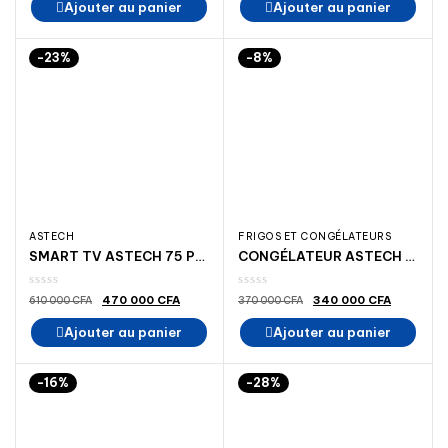
Ajouter au panier
Ajouter au panier
-23%
-8%
ASTECH
FRIGOS ET CONGÉLATEURS
SMART TV ASTECH 75 POUCES 4K-electromenager-madina-astech tv-ELECTRONICS
CONGÉLATEUR ASTECH PA 345 S 9 TIROIRS
Le
Le
Le
Le
470 000
CFA
340 000
CFA
610 000
CFA
370 000
CFA
prix
prix
prix
prix
initial
actuel
initial
actuel
Ajouter au panier
Ajouter au panier
était :
est :
était :
est :
610
470
370
340
000 CFA.
000 CFA.
000 CFA.
000 CFA
-16%
-28%