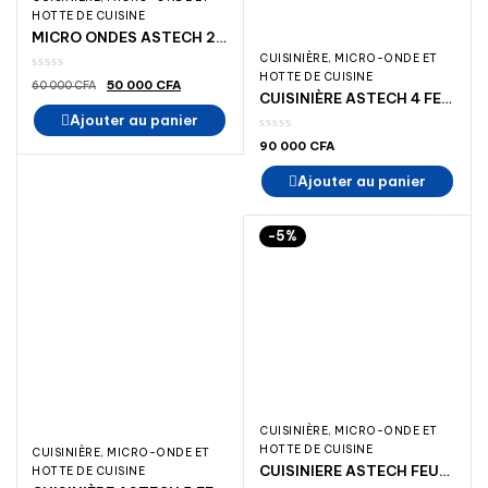
HOTTE DE CUISINE
MICRO ONDES ASTECH 20 LITRES
CUISINIÈRE, MICRO-ONDE ET
HOTTE DE CUISINE
Le
Le
50 000
CFA
60 000
CFA
prix
prix
CUISINIÈRE ASTECH 4 FEUX INOX 50/50
initial
actuel
Ajouter au panier
était :
est :
60
50
000 CFA.
000 CFA.
90 000
CFA
Ajouter au panier
-5%
CUISINIÈRE, MICRO-ONDE ET
HOTTE DE CUISINE
CUISINIÈRE, MICRO-ONDE ET
CUISINIERE ASTECH FEUX 90/60 TORNO PROCHE
HOTTE DE CUISINE