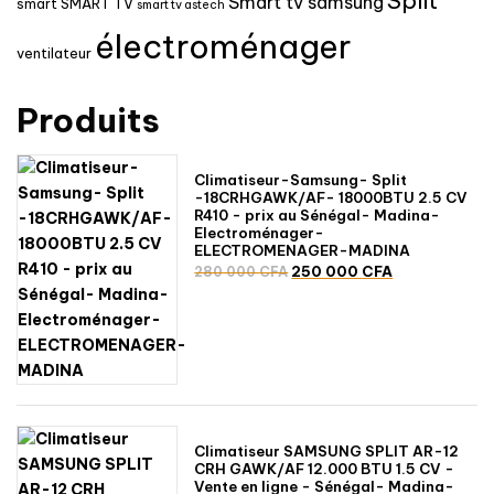
Smart tv samsung
SMART TV
smart
smart tv astech
électroménager
ventilateur
Produits
Climatiseur-Samsung- Split
-18CRHGAWK/AF- 18000BTU 2.5 CV
R410 - prix au Sénégal- Madina-
Electroménager-
ELECTROMENAGER-MADINA
Le
Le
250 000
CFA
280 000
CFA
prix
prix
initial
actuel
était :
est :
280
250
000 CFA.
000 CFA.
Climatiseur SAMSUNG SPLIT AR-12
CRH GAWK/AF 12.000 BTU 1.5 CV -
Vente en ligne - Sénégal- Madina-