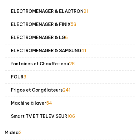
produits
21
ELECTROMENAGER & ELACTRON
21
produits
53
ELECTROMENAGER & FINIX
53
produits
6
ELECTROMENAGER & LG
6
produits
41
ELECTROMENAGER & SAMSUNG
41
produits
28
fontaines et Chauffe-eau
28
produits
3
FOUR
3
produits
241
Frigos et Congélateurs
241
produits
54
Machine à laver
54
produits
106
Smart TV ET TELEVISEUR
106
produits
2
Midea
2
produits