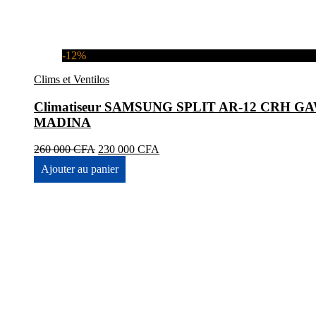
-12%
Clims et Ventilos
Climatiseur SAMSUNG SPLIT AR-12 CRH GAWK
MADINA
Le
Le
260 000
CFA
230 000
CFA
prix
prix
Ajouter au panier
initial
actuel
était :
est :
260
230
000 CFA.
000 CFA.