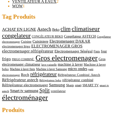
produits
2
VENTILATEUR A EAUX
2
1
produits
WOW
1
produit
Tag Produits
climatiseur
clim
Astech
ACHAT EN LIGNE
Beko
congelateur
Congélateur ASTECH
CONGÉLATEUR BEKO
Congélateur
Cuisiniere
Electromenager DAKAR
Cuisine
electromenager
ELECTROMENAGER GROS
electromenager frigo
electromenager réfrigérateur
Electromenager Sénégal
four
Finix
Gros electromenager
frigo
Gros
FRIGO COMBINÉ.
electromenager climatiseur
machine à laver
Machine à laver
lave-vaisselle
micro ondes
beko
Machine à laver finix
Machine à laver Samsung
patti
réfrigérateur
Roch
Réfrigérateur. Combiné. Astech
electromenager
Réfrigérateur astech
réfrigérateur combiné
Réfrigérateur beko
Samsung
Réfrigérateur electromenager
Sharp
smart
SMART TV
smart tv
Split
Smart tv samsung
ventilateur
astech
électroménager
Produits