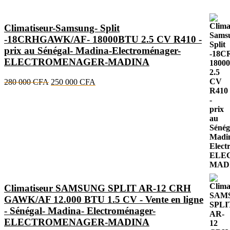
Climatiseur-Samsung- Split
-18CRHGAWK/AF- 18000BTU 2.5 CV R410 -
prix au Sénégal- Madina-Electroménager-
ELECTROMENAGER-MADINA
Le
Le
280 000
CFA
250 000
CFA
prix
prix
initial
actuel
était :
est :
280
250
000 CFA.
000 CFA.
Climatiseur SAMSUNG SPLIT AR-12 CRH
GAWK/AF 12.000 BTU 1.5 CV - Vente en ligne
- Sénégal- Madina- Electroménager-
ELECTROMENAGER-MADINA