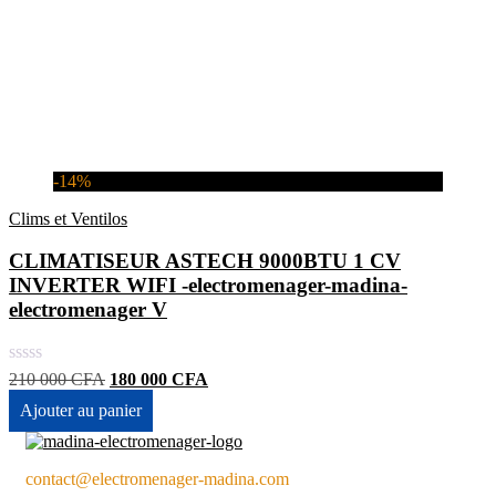
-14%
Clims et Ventilos
CLIMATISEUR ASTECH 9000BTU 1 CV
INVERTER WIFI -electromenager-madina-
electromenager V
Le
Le
210 000
CFA
180 000
CFA
prix
prix
Ajouter au panier
initial
actuel
était :
est :
210
180
000 CFA.
000 CFA.
contact@electromenager-madina.com