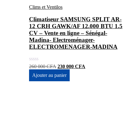
Clims et Ventilos
Climatiseur SAMSUNG SPLIT AR-
12 CRH GAWK/AF 12.000 BTU 1.5
CV – Vente en ligne – Sénégal-
Madina- Electroménager-
ELECTROMENAGER-MADINA
Le
Le
260 000
CFA
230 000
CFA
prix
prix
Ajouter au panier
initial
actuel
était :
est :
260
230
000 CFA.
000 CFA.