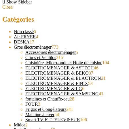
Show Sidebar
Close
Catégories
6
Non classé
6
produits
4
Air FRYER
4
17
produits
DESKA
17
produits
773
Gros électroménager
773
produits
5
Accessoires électroménager
5
215
produits
Clims et Ventilos
215
produits
104
Cuisinière, Micro-onde et Hotte de cuisine
104
46
produits
ELECTROMENAGER & ASTECH
46
37
produits
ELECTROMENAGER & BEKO
37
produits
21
ELECTROMENAGER & ELACTRON
21
53
produits
ELECTROMENAGER & FINIX
53
6
produits
ELECTROMENAGER & LG
6
produits
41
ELECTROMENAGER & SAMSUNG
41
28
produits
fontaines et Chauffe-eau
28
3
produits
FOUR
3
produits
241
Frigos et Congélateurs
241
54
produits
Machine à laver
54
produits
106
Smart TV ET TELEVISEUR
106
2
produits
Midea
2