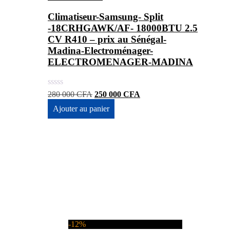
Climatiseur-Samsung- Split
-18CRHGAWK/AF- 18000BTU 2.5
CV R410 – prix au Sénégal-
Madina-Electroménager-
ELECTROMENAGER-MADINA
Le
Le
280 000
CFA
250 000
CFA
prix
prix
Ajouter au panier
initial
actuel
était :
est :
280
250
000 CFA.
000 CFA.
-12%