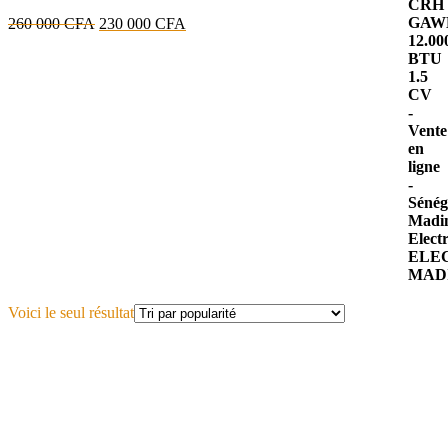
Le
Le
260 000
CFA
230 000
CFA
prix
prix
initial
actuel
était :
est :
260
230
000 CFA.
000 CFA.
Voici le seul résultat