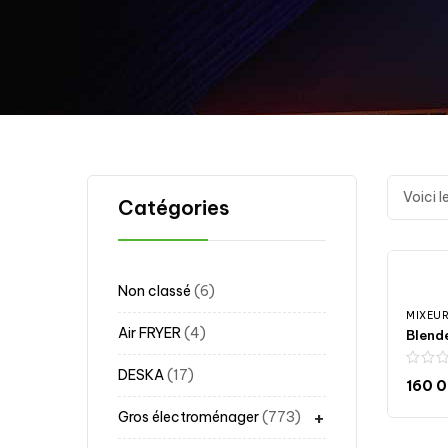
Voici l
Catégories
Non classé
6
MIXEU
Air FRYER
4
DESKA
17
160 
+
A
Gros électroménager
773