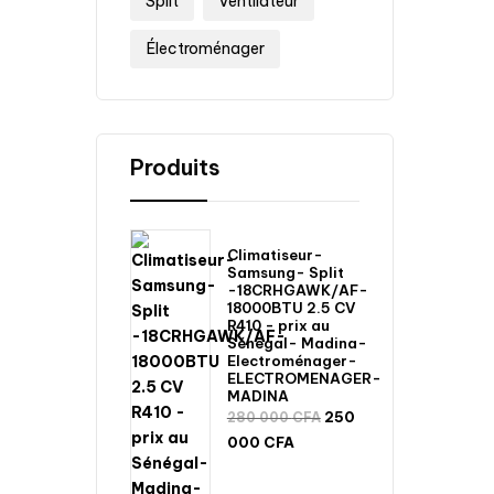
Split
Ventilateur
Électroménager
Produits
Climatiseur-
Samsung- Split
-18CRHGAWK/AF-
18000BTU 2.5 CV
R410 - prix au
Sénégal- Madina-
Electroménager-
ELECTROMENAGER-
MADINA
250
280 000
CFA
000
CFA