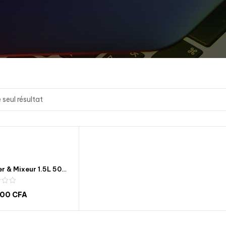
e seul résultat
R
Blender & Mixeur 1.5L 500W Enduro BL500WWH- blender 500L- I Madina- Electroménager
000
CFA
jouter au panier