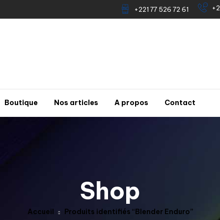
+2
+221 77 526 72 61
Boutique
Nos articles
A propos
Contact
Shop
Accueil
Produits identifiés “Blender Enduro”