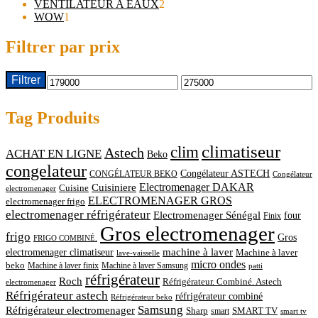
produits
2
VENTILATEUR A EAUX
2
1
produits
WOW
1
produit
Filtrer par prix
Filtrer
Prix
Prix
min
max
Tag Produits
climatiseur
clim
Astech
ACHAT EN LIGNE
Beko
congelateur
Congélateur ASTECH
CONGÉLATEUR BEKO
Congélateur
Cuisiniere
Electromenager DAKAR
Cuisine
electromenager
ELECTROMENAGER GROS
electromenager frigo
electromenager réfrigérateur
Electromenager Sénégal
four
Finix
Gros electromenager
frigo
Gros
FRIGO COMBINÉ.
electromenager climatiseur
machine à laver
Machine à laver
lave-vaisselle
micro ondes
beko
Machine à laver finix
Machine à laver Samsung
patti
réfrigérateur
Roch
Réfrigérateur. Combiné. Astech
electromenager
Réfrigérateur astech
réfrigérateur combiné
Réfrigérateur beko
Samsung
Réfrigérateur electromenager
Sharp
smart
SMART TV
smart tv