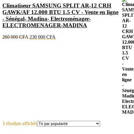
Climatiseur SAMSUNG SPLIT AR-12 CRH
GAWK/AF 12.000 BTU 1.5 CV - Vente en ligne
- Sénégal- Madina- Electroménager-
ELECTROMENAGER-MADINA
Le
Le
260 000
CFA
230 000
CFA
prix
prix
initial
actuel
était :
est :
260
230
000 CFA.
000 CFA.
Trié
3 résultats affichés
par
popularité