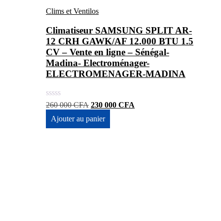
Clims et Ventilos
Climatiseur SAMSUNG SPLIT AR-
12 CRH GAWK/AF 12.000 BTU 1.5
CV – Vente en ligne – Sénégal-
Madina- Electroménager-
ELECTROMENAGER-MADINA
Le
Le
260 000
CFA
230 000
CFA
prix
prix
Ajouter au panier
initial
actuel
était :
est :
260
230
000 CFA.
000 CFA.