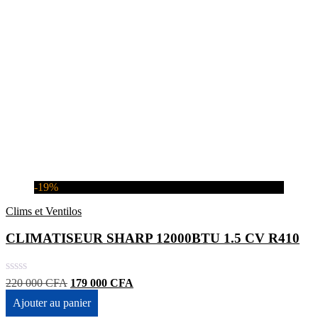
-19%
Clims et Ventilos
CLIMATISEUR SHARP 12000BTU 1.5 CV R410
Le
Le
220 000
CFA
179 000
CFA
prix
prix
Ajouter au panier
initial
actuel