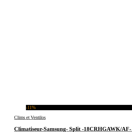
-11%
Clims et Ventilos
Climatiseur-Samsung- Split -18CRHGAWK/A