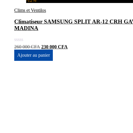
-12%
Clims et Ventilos
Climatiseur SAMSUNG SPLIT AR-12 CRH GAWK
MADINA
Le
Le
260 000
CFA
230 000
CFA
prix
prix
Ajouter au panier
initial
actuel
était :
est :
260
230
000 CFA.
000 CFA.