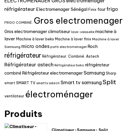
electromenager
ELECTROMENAGER GROS
réfrigérateur
frigo
Electromenager Sénégal
four
Finix
Gros electromenager
FRIGO COMBINÉ.
machine à
Gros electromenager climatiseur
lave-vaisselle
laver
Machine à laver beko
Machine à laver finix
Machine à laver
micro ondes
Roch
Samsung
patti electromenager
réfrigérateur
Réfrigérateur. Combiné. Astech
Réfrigérateur astech
réfrigérateur
Réfrigérateur beko
Samsung
Réfrigérateur electromenager
combiné
Sharp
Split
Smart tv samsung
SMART TV
smart
smart tv astech
électroménager
ventilateur
Produits
Climatiseur-Samsung- Split