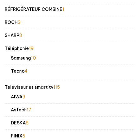
produits
1
RÉFRIGÉRATEUR COMBINE
1
produit
3
ROCH
3
produits
3
SHARP
3
produits
19
Téléphonie
19
produits
10
Samsung
10
produits
4
Tecno
4
produits
115
Téléviseur et smart tv
115
produits
9
AIWA
9
produits
17
Astech
17
produits
5
DESKA
5
produits
6
FINIX
6