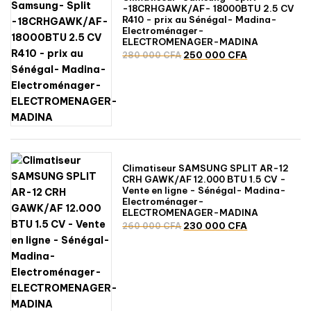
-18CRHGAWK/AF- 18000BTU 2.5 CV
R410 - prix au Sénégal- Madina-
Electroménager-
ELECTROMENAGER-MADINA
Le
Le
250 000
CFA
280 000
CFA
prix
prix
initial
actuel
était :
est :
280
250
000 CFA.
000 CFA.
Climatiseur SAMSUNG SPLIT AR-12
CRH GAWK/AF 12.000 BTU 1.5 CV -
Vente en ligne - Sénégal- Madina-
Electroménager-
ELECTROMENAGER-MADINA
Le
Le
230 000
CFA
260 000
CFA
prix
prix
initial
actuel
était :
est :
260
230
000 CFA.
000 CFA.