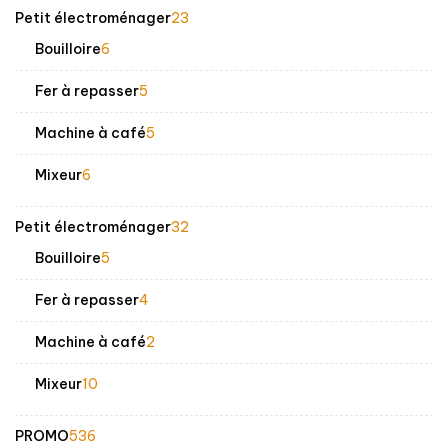
23
Petit électroménager
23
produits
6
Bouilloire
6
produits
5
Fer à repasser
5
produits
5
Machine à café
5
produits
6
Mixeur
6
produits
32
Petit électroménager
32
produits
5
Bouilloire
5
produits
4
Fer à repasser
4
produits
2
Machine à café
2
produits
10
Mixeur
10
produits
536
PROMO
536