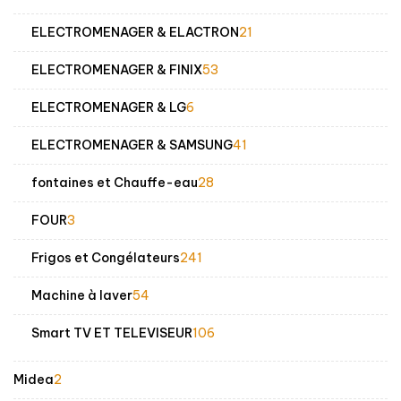
produits
21
ELECTROMENAGER & ELACTRON
21
produits
53
ELECTROMENAGER & FINIX
53
produits
6
ELECTROMENAGER & LG
6
produits
41
ELECTROMENAGER & SAMSUNG
41
produits
28
fontaines et Chauffe-eau
28
produits
3
FOUR
3
produits
241
Frigos et Congélateurs
241
produits
54
Machine à laver
54
produits
106
Smart TV ET TELEVISEUR
106
produits
2
Midea
2
produits