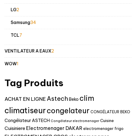
produits
2
LG
2
produits
34
Samsung
34
produits
7
TCL
7
produits
2
VENTILATEUR A EAUX
2
produits
1
WOW
1
produit
Tag Produits
clim
Astech
ACHAT EN LIGNE
Beko
climatiseur
congelateur
CONGÉLATEUR BEKO
Congélateur ASTECH
Cuisine
Congélateur electromenager
Electromenager DAKAR
Cuisiniere
electromenager frigo