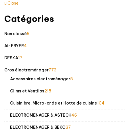
Close
Catégories
6
Non classé
6
produits
4
Air FRYER
4
produits
17
DESKA
17
produits
773
Gros électroménager
773
produits
5
Accessoires électroménager
5
produits
215
Clims et Ventilos
215
produits
104
Cuisinière, Micro-onde et Hotte de cuisine
104
produits
46
ELECTROMENAGER & ASTECH
46
produits
37
ELECTROMENAGER & BEKO
37