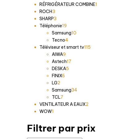
produits
1
RÉFRIGÉRATEUR COMBINE
1
3
produit
ROCH
3
produits
3
SHARP
3
produits
19
Téléphonie
19
produits
10
Samsung
10
4
produits
Tecno
4
produits
115
Téléviseur et smart tv
115
9
produits
AIWA
9
produits
17
Astech
17
5
produits
DESKA
5
6
produits
FINIX
6
2
produits
LG
2
produits
34
Samsung
34
7
produits
TCL
7
produits
2
VENTILATEUR A EAUX
2
1
produits
WOW
1
produit
Filtrer par prix