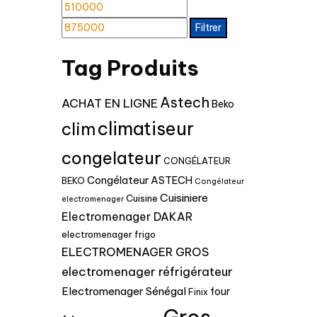
Prix
Prix
min
max
Filtrer
Tag Produits
Astech
ACHAT EN LIGNE
Beko
climatiseur
clim
congelateur
CONGÉLATEUR
Congélateur ASTECH
BEKO
Congélateur
Cuisiniere
Cuisine
electromenager
Electromenager DAKAR
electromenager frigo
ELECTROMENAGER GROS
electromenager réfrigérateur
Electromenager Sénégal
four
Finix