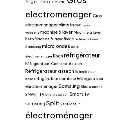
Gros
frigo
FRIGO COMBINÉ.
electromenager
Gros
electromenager climatiseur
lave-
machine à laver
Machine à laver
vaisselle
beko
Machine à laver finix
Machine à laver
micro ondes
Samsung
patti
réfrigérateur
Roch
electromenager
Réfrigérateur. Combiné. Astech
Réfrigérateur astech
Réfrigérateur
Réfrigérateur
réfrigérateur combiné
beko
Samsung
electromenager
Sharp
smart
Smart tv
SMART TV
smart tv astech
Split
samsung
ventilateur
électroménager