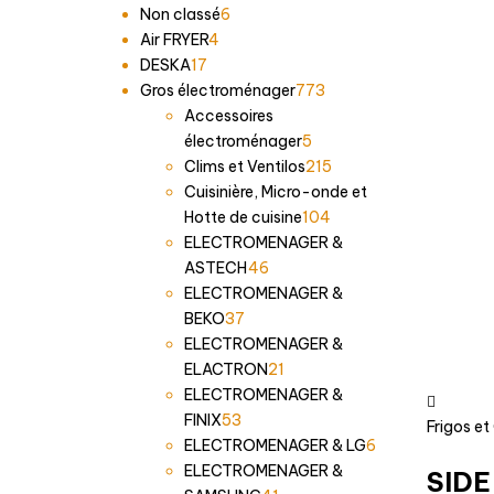
6
Non classé
6
4
produits
Air FRYER
4
17
produits
DESKA
17
produits
773
Gros électroménager
773
produits
Accessoires
5
électroménager
5
produits
215
Clims et Ventilos
215
produits
Cuisinière, Micro-onde et
104
Hotte de cuisine
104
produits
ELECTROMENAGER &
46
ASTECH
46
produits
ELECTROMENAGER &
37
BEKO
37
produits
ELECTROMENAGER &
21
ELACTRON
21
produits
ELECTROMENAGER &
53
FINIX
53
Frigos e
produits
6
ELECTROMENAGER & LG
6
produits
ELECTROMENAGER &
SIDE