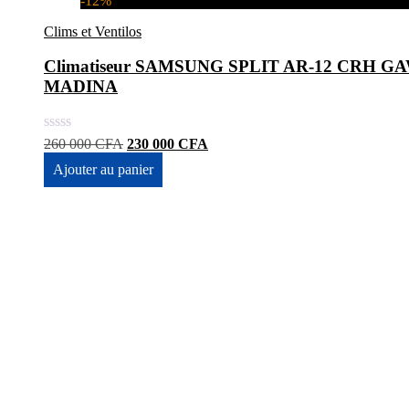
-12%
Clims et Ventilos
Climatiseur SAMSUNG SPLIT AR-12 CRH GAWK
MADINA
Le
Le
260 000
CFA
230 000
CFA
prix
prix
Ajouter au panier
initial
actuel
était :
est :
260
230
000 CFA.
000 CFA.