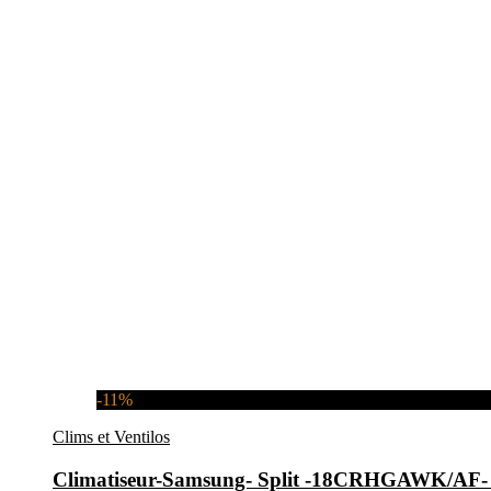
-11%
Clims et Ventilos
Climatiseur-Samsung- Split -18CRHGAWK/A