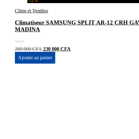
-12%
Clims et Ventilos
Climatiseur SAMSUNG SPLIT AR-12 CRH GAWK
MADINA
Le
Le
260 000
CFA
230 000
CFA
prix
prix
Ajouter au panier
initial
actuel
était :
est :
260
230
000 CFA.
000 CFA.