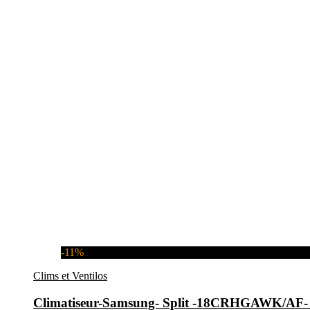
-11%
Clims et Ventilos
Climatiseur-Samsung- Split -18CRHGAWK/A