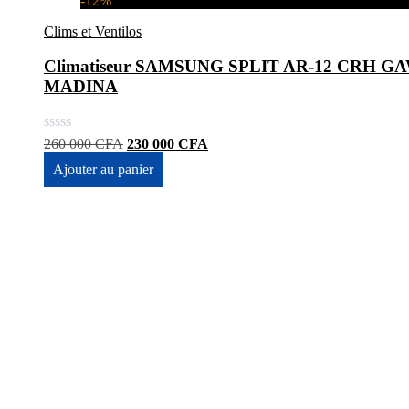
-12%
Clims et Ventilos
Climatiseur SAMSUNG SPLIT AR-12 CRH GAWK
MADINA
Le
Le
260 000
CFA
230 000
CFA
prix
prix
Ajouter au panier
initial
actuel
était :
est :
260
230
000 CFA.
000 CFA.