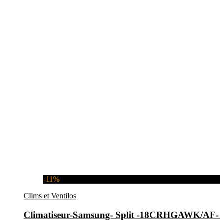
-11%
Clims et Ventilos
Climatiseur-Samsung- Split -18CRHGAWK/A