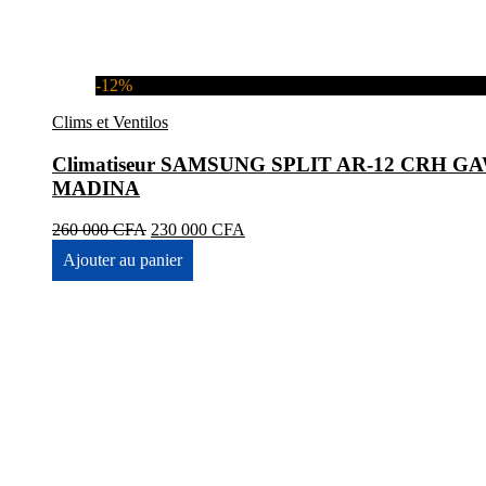
-12%
Clims et Ventilos
Climatiseur SAMSUNG SPLIT AR-12 CRH GAWK
MADINA
Le
Le
260 000
CFA
230 000
CFA
prix
prix
Ajouter au panier
initial
actuel
était :
est :
260
230
000 CFA.
000 CFA.