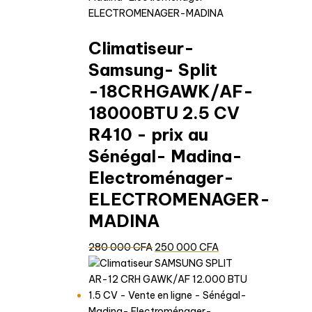
Climatiseur-
Samsung- Split
-18CRHGAWK/AF-
18000BTU 2.5 CV
R410 - prix au
Sénégal- Madina-
Electroménager-
ELECTROMENAGER-
MADINA
Le
Le
280 000
CFA
250 000
CFA
prix
prix
initial
actuel
était :
est :
280
250