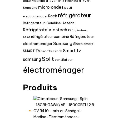
beko
Machine à laver finix
Machine à laver
micro ondes
Samsung
patti
réfrigérateur
Roch
electromenager
Réfrigérateur. Combiné. Astech
Réfrigérateur astech
Réfrigérateur
Réfrigérateur
réfrigérateur combiné
beko
Samsung
electromenager
Sharp
smart
Smart tv
SMART TV
smart tv astech
Split
samsung
ventilateur
électroménager
Produits