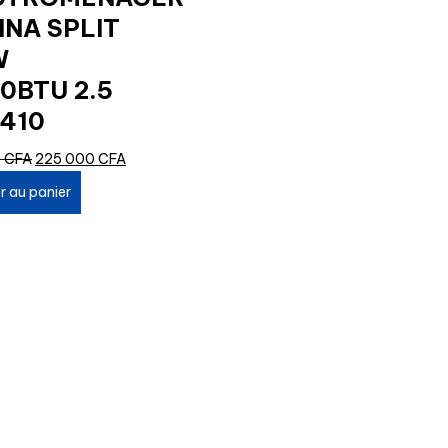
NA SPLIT
W
0BTU 2.5
410
Le
Le
0
CFA
225 000
CFA
prix
prix
r au panier
initial
actuel
était :
est :
300
225
000 CFA.
000 CFA.