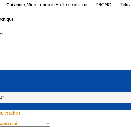
Cuisinière, Micro-onde et Hotte de cuisine
PROMO
Télév
matique
ct
0”
eul résultat