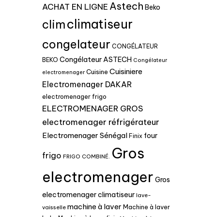
Astech
ACHAT EN LIGNE
Beko
climatiseur
clim
congelateur
CONGÉLATEUR
Congélateur ASTECH
BEKO
Congélateur
Cuisiniere
Cuisine
electromenager
Electromenager DAKAR
electromenager frigo
ELECTROMENAGER GROS
electromenager réfrigérateur
Electromenager Sénégal
four
Finix
Gros
frigo
FRIGO COMBINÉ.
electromenager
Gros
electromenager climatiseur
lave-
machine à laver
Machine à laver
vaisselle