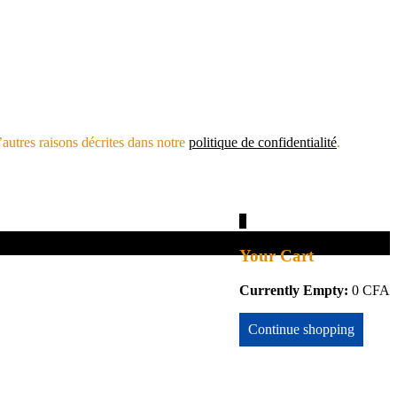
’autres raisons décrites dans notre
politique de confidentialité
.
0
Your Cart
Currently Empty:
0
CFA
Continue shopping