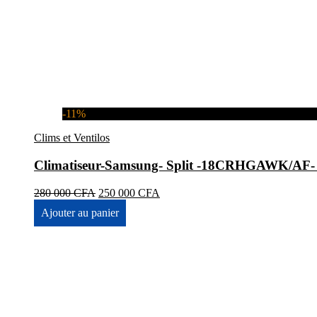
-11%
Clims et Ventilos
Climatiseur-Samsung- Split -18CRHGAWK/A
Le
Le
280 000
CFA
250 000
CFA
prix
prix
Ajouter au panier
initial
actuel
était :
est :
280
250
000 CFA.
000 CFA.