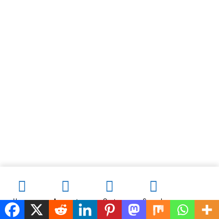
contact@electromenager-madina.com
+221 33 842 37 46
Plateau 129 Avenue Lamine Gueye, Centre commercial Touba
Sandaga, extension cantine 2604, Dakar, Sénégal
Mon Compte
Mon compte
Contact
Commandes
A propos de nous
Politique
Foire aux questions
Conditions générales de vente
Politique de remboursement et de retour
Nos Services
Contact
Achats sécurisés
Expédition & retours
Copyright © 2024 Madina Electronique – Tous droits
réservés.
Home
Account
Cart
Search
+221775267261
WhatsApp